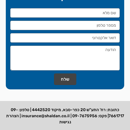
שלח
כתובת: רח' התע"ש 20 כפר-סבא, מיקוד 4442520 | טלפון: 09-
7661717| פקס: 09-7675956 | insurance@shaldan.co.il | הצהרת
נגישות